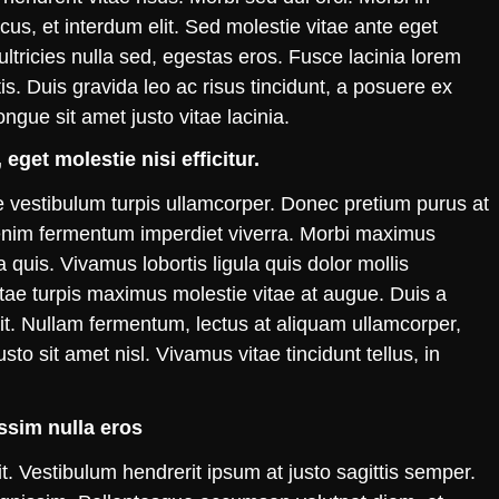
acus, et interdum elit. Sed molestie vitae ante eget
ultricies nulla sed, egestas eros. Fusce lacinia lorem
is. Duis gravida leo ac risus tincidunt, a posuere ex
ngue sit amet justo vitae lacinia.
eget molestie nisi efficitur.
e vestibulum turpis ullamcorper. Donec pretium purus at
 enim fermentum imperdiet viverra. Morbi maximus
uis. Vivamus lobortis ligula quis dolor mollis
itae turpis maximus molestie vitae at augue. Duis a
it. Nullam fermentum, lectus at aliquam ullamcorper,
to sit amet nisl. Vivamus vitae tincidunt tellus, in
ssim nulla eros
t. Vestibulum hendrerit ipsum at justo sagittis semper.