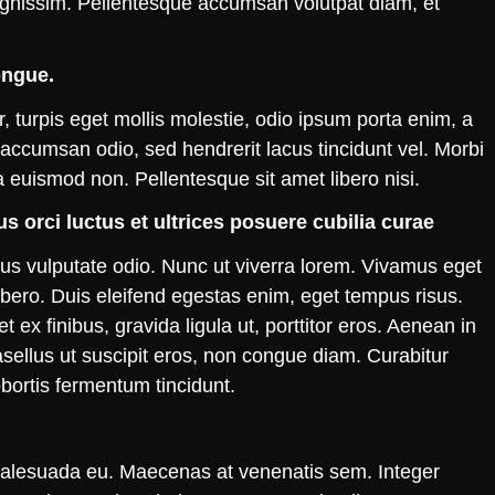
ignissim. Pellentesque accumsan volutpat diam, et
ongue.
r, turpis eget mollis molestie, odio ipsum porta enim, a
ccumsan odio, sed hendrerit lacus tincidunt vel. Morbi
la euismod non. Pellentesque sit amet libero nisi.
s orci luctus et ultrices posuere cubilia curae
ibus vulputate odio. Nunc ut viverra lorem. Vivamus eget
a libero. Duis eleifend egestas enim, eget tempus risus.
x finibus, gravida ligula ut, porttitor eros. Aenean in
asellus ut suscipit eros, non congue diam. Curabitur
lobortis fermentum tincidunt.
m malesuada eu. Maecenas at venenatis sem. Integer