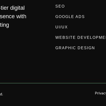
SEO
ier digital
esence with
GOOGLE ADS
ting
UI/UX
WEBSITE DEVELOPME
GRAPHIC DESIGN
Privac
d.