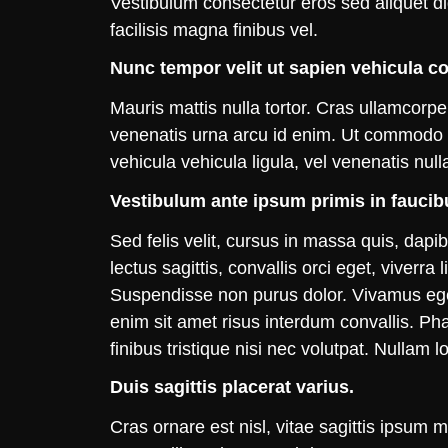
Vestibulum consectetur eros sed aliquet d
facilisis magna finibus vel.
Nunc tempor velit ut sapien vehicula c
Mauris mattis nulla tortor. Cras ullamcorpe
venenatis urna arcu id enim. Ut commodo a
vehicula vehicula ligula, vel venenatis nul
Vestibulum ante ipsum primis in faucibu
Sed felis velit, cursus in massa quis, dap
lectus sagittis, convallis orci eget, viverr
Suspendisse non purus dolor. Vivamus eget e
enim sit amet risus interdum convallis. Ph
finibus tristique nisi nec volutpat. Nullam 
Duis sagittis placerat varius.
Cras ornare est nisl, vitae sagittis ipsu