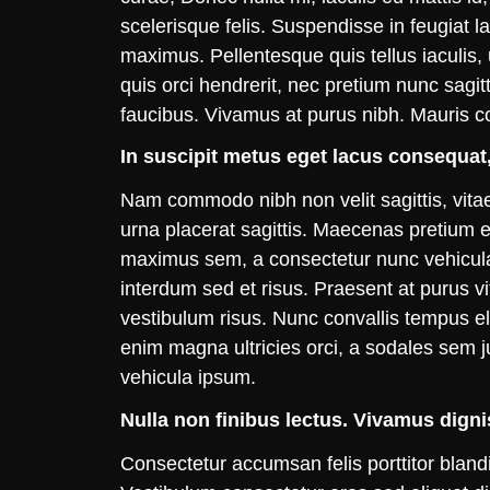
scelerisque felis. Suspendisse in feugiat l
maximus. Pellentesque quis tellus iaculis, 
quis orci hendrerit, nec pretium nunc sagitt
faucibus. Vivamus at purus nibh. Mauris co
In suscipit metus eget lacus consequat, 
Nam commodo nibh non velit sagittis, vita
urna placerat sagittis. Maecenas pretium
maximus sem, a consectetur nunc vehicula q
interdum sed et risus. Praesent at purus v
vestibulum risus. Nunc convallis tempus el
enim magna ultricies orci, a sodales sem jus
vehicula ipsum.
Nulla non finibus lectus. Vivamus digni
Consectetur accumsan felis porttitor blandi