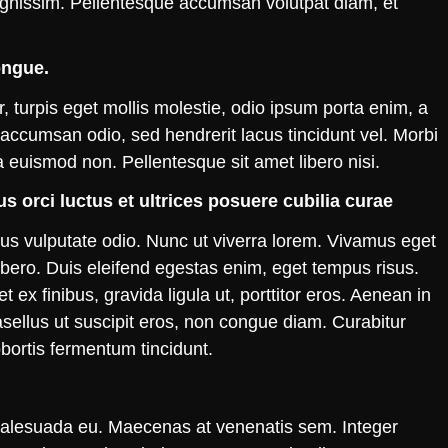
ignissim. Pellentesque accumsan volutpat diam, et
ongue.
r, turpis eget mollis molestie, odio ipsum porta enim, a
ccumsan odio, sed hendrerit lacus tincidunt vel. Morbi
la euismod non. Pellentesque sit amet libero nisi.
s orci luctus et ultrices posuere cubilia curae
ibus vulputate odio. Nunc ut viverra lorem. Vivamus eget
a libero. Duis eleifend egestas enim, eget tempus risus.
x finibus, gravida ligula ut, porttitor eros. Aenean in
asellus ut suscipit eros, non congue diam. Curabitur
lobortis fermentum tincidunt.
m malesuada eu. Maecenas at venenatis sem. Integer