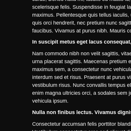
scelerisque felis. Suspendisse in feugiat l
maximus. Pellentesque quis tellus iaculis, 
quis orci hendrerit, nec pretium nunc sagitt
faucibus. Vivamus at purus nibh. Mauris co
In suscipit metus eget lacus consequat, 
Nam commodo nibh non velit sagittis, vita
urna placerat sagittis. Maecenas pretium
maximus sem, a consectetur nunc vehicula q
interdum sed et risus. Praesent at purus v
vestibulum risus. Nunc convallis tempus el
enim magna ultricies orci, a sodales sem jus
vehicula ipsum.
Nulla non finibus lectus. Vivamus digni
Consectetur accumsan felis porttitor blandi