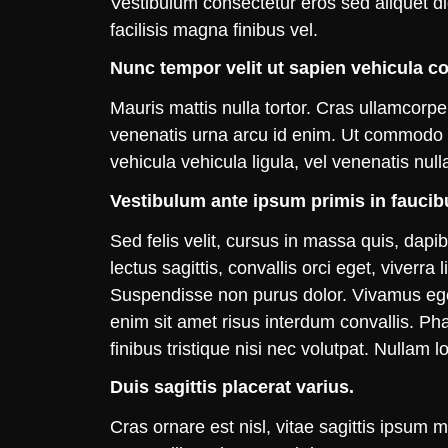
Vestibulum consectetur eros sed aliquet d
facilisis magna finibus vel.
Nunc tempor velit ut sapien vehicula c
Mauris mattis nulla tortor. Cras ullamcorpe
venenatis urna arcu id enim. Ut commodo a
vehicula vehicula ligula, vel venenatis nul
Vestibulum ante ipsum primis in faucibu
Sed felis velit, cursus in massa quis, dap
lectus sagittis, convallis orci eget, viverr
Suspendisse non purus dolor. Vivamus eget e
enim sit amet risus interdum convallis. Ph
finibus tristique nisi nec volutpat. Nullam 
Duis sagittis placerat varius.
Cras ornare est nisl, vitae sagittis ipsu