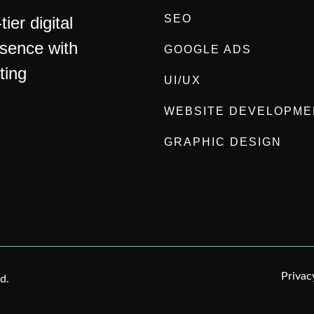
SEO
ier digital
esence with
GOOGLE ADS
ting
UI/UX
WEBSITE DEVELOPME
GRAPHIC DESIGN
Privac
d.