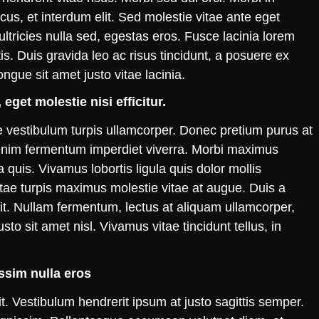
acus, et interdum elit. Sed molestie vitae ante eget
ultricies nulla sed, egestas eros. Fusce lacinia lorem
is. Duis gravida leo ac risus tincidunt, a posuere ex
ngue sit amet justo vitae lacinia.
eget molestie nisi efficitur.
e vestibulum turpis ullamcorper. Donec pretium purus at
 enim fermentum imperdiet viverra. Morbi maximus
uis. Vivamus lobortis ligula quis dolor mollis
itae turpis maximus molestie vitae at augue. Duis a
it. Nullam fermentum, lectus at aliquam ullamcorper,
to sit amet nisl. Vivamus vitae tincidunt tellus, in
ssim nulla eros
t. Vestibulum hendrerit ipsum at justo sagittis semper.